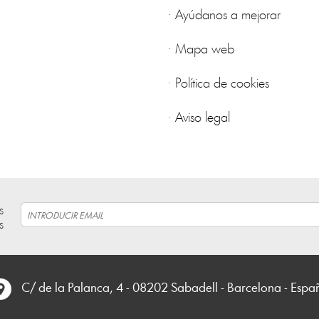
·
Ayúdanos a mejorar
·
Mapa web
·
Política de cookies
·
Aviso legal
s
s
C/ de la Palanca, 4 - 08202 Sabadell - Barcelona - Espa