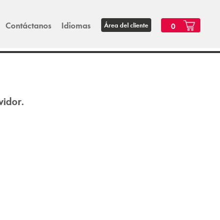
Contáctanos
Idiomas
Área del cliente
0
vidor.