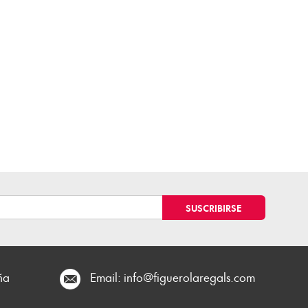
ña
Email:
info@figuerolaregals.com