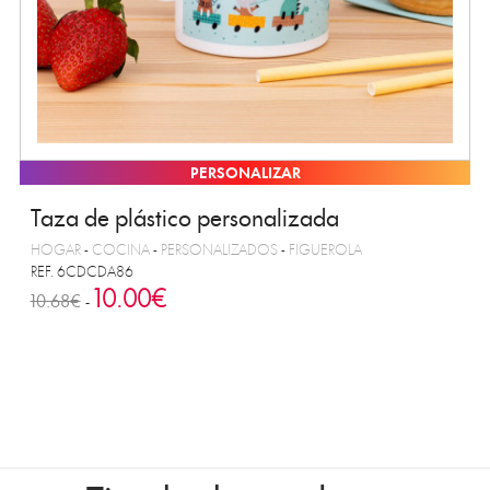
PERSONALIZAR
Taza de plástico personalizada
HOGAR
-
COCINA
-
PERSONALIZADOS
-
FIGUEROLA
REF. 6CDCDA86
10.00€
10.68€
-