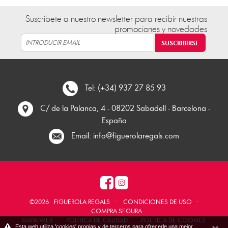
Suscribete a nuestro newsletter para recibir nuestras
promociones y novedades
Tel: (+34) 937 27 85 93
C/ de la Palanca, 4 - 08202 Sabadell - Barcelona -
España
Email:
info@figuerolaregals.com
©2026
FIGUEROLA REGALS
·
CONDICIONES DE USO
·
COMPRA SEGURA
MAPA WEB
·
POLÍTICA DE CALIDAD
·
POLÍTICA DE COOKIES
·
Esta web utiliza 'cookies' propias y de terceros para ofrecerle una mejor