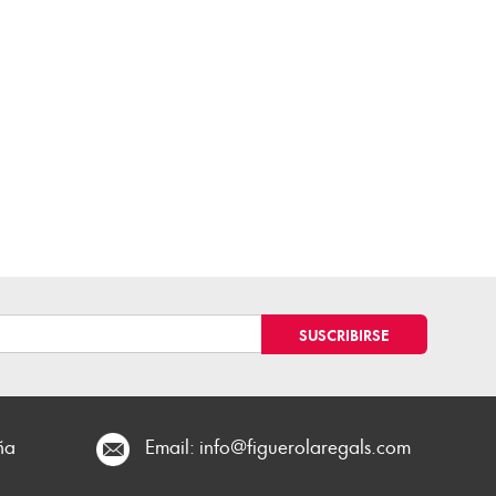
ña
Email:
info@figuerolaregals.com