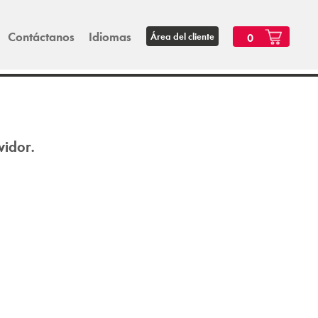
Contáctanos
Idiomas
Área del cliente
0
vidor.