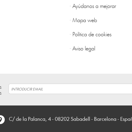
·
Ayúdanos a mejorar
·
Mapa web
·
Política de cookies
·
Aviso legal
s
s
C/ de la Palanca, 4 - 08202 Sabadell - Barcelona - Espa