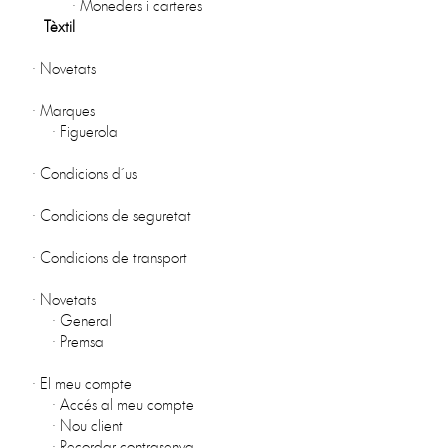
·
Moneders i carteres
Tèxtil
·
Novetats
·
Marques
·
Figuerola
·
Condicions d´us
·
Condicions de seguretat
·
Condicions de transport
·
Novetats
·
General
·
Premsa
·
El meu compte
·
Accés al meu compte
·
Nou client
·
Recordar contrasenya