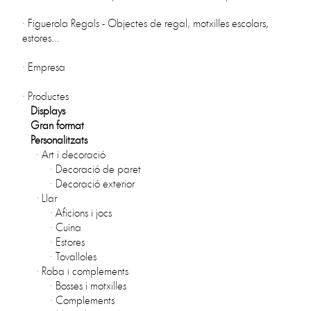
·
Figuerola Regals - Objectes de regal, motxilles escolars,
estores...
·
Empresa
·
Productes
Displays
Gran format
Personalitzats
·
Art i decoració
·
Decoració de paret
·
Decoració exterior
·
Llar
·
Aficions i jocs
·
Cuina
·
Estores
·
Tovalloles
·
Roba i complements
·
Bosses i motxilles
·
Complements