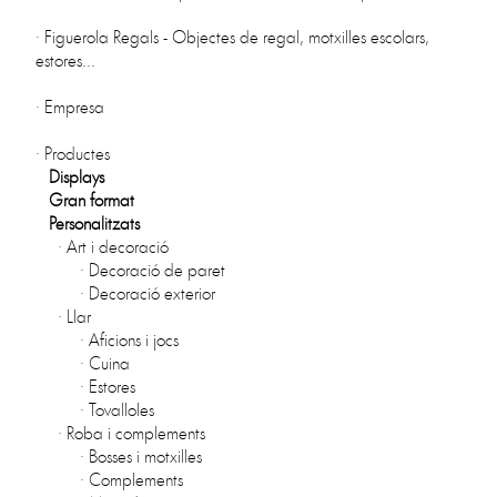
·
Figuerola Regals - Objectes de regal, motxilles escolars,
estores...
·
Empresa
·
Productes
Displays
Gran format
Personalitzats
·
Art i decoració
·
Decoració de paret
·
Decoració exterior
·
Llar
·
Aficions i jocs
·
Cuina
·
Estores
·
Tovalloles
·
Roba i complements
·
Bosses i motxilles
·
Complements