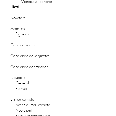
·
Moneders i carteres
Tèxtil
·
Novetats
·
Marques
·
Figuerola
·
Condicions d´us
·
Condicions de seguretat
·
Condicions de transport
·
Novetats
·
General
·
Premsa
·
El meu compte
·
Accés al meu compte
·
Nou client
·
Recordar contrasenya