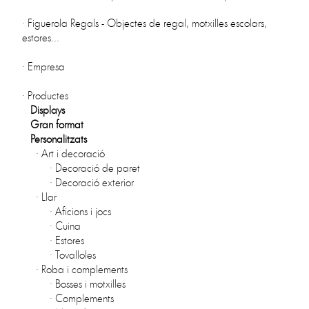
·
Figuerola Regals - Objectes de regal, motxilles escolars,
estores...
·
Empresa
·
Productes
Displays
Gran format
Personalitzats
·
Art i decoració
·
Decoració de paret
·
Decoració exterior
·
Llar
·
Aficions i jocs
·
Cuina
·
Estores
·
Tovalloles
·
Roba i complements
·
Bosses i motxilles
·
Complements