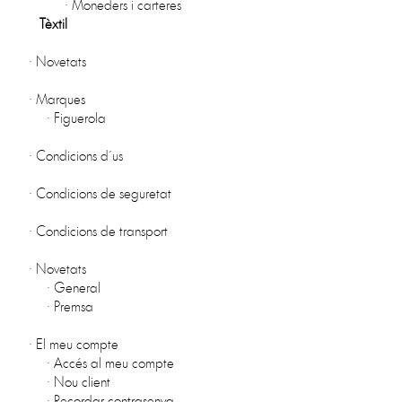
·
Moneders i carteres
Tèxtil
·
Novetats
·
Marques
·
Figuerola
·
Condicions d´us
·
Condicions de seguretat
·
Condicions de transport
·
Novetats
·
General
·
Premsa
·
El meu compte
·
Accés al meu compte
·
Nou client
·
Recordar contrasenya