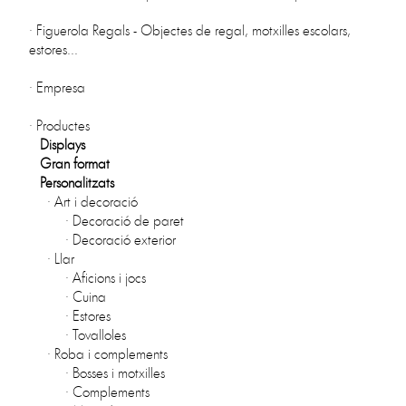
·
Figuerola Regals - Objectes de regal, motxilles escolars,
estores...
·
Empresa
·
Productes
Displays
Gran format
Personalitzats
·
Art i decoració
·
Decoració de paret
·
Decoració exterior
·
Llar
·
Aficions i jocs
·
Cuina
·
Estores
·
Tovalloles
·
Roba i complements
·
Bosses i motxilles
·
Complements