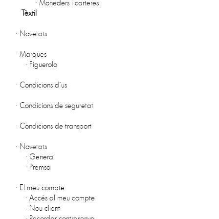
·
Moneders i carteres
Tèxtil
·
Novetats
·
Marques
·
Figuerola
·
Condicions d´us
·
Condicions de seguretat
·
Condicions de transport
·
Novetats
·
General
·
Premsa
·
El meu compte
·
Accés al meu compte
·
Nou client
·
Recordar contrasenya