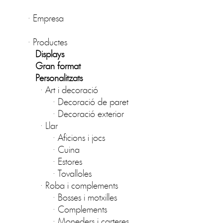
·
Empresa
·
Productes
Displays
Gran format
Personalitzats
·
Art i decoració
·
Decoració de paret
·
Decoració exterior
·
Llar
·
Aficions i jocs
·
Cuina
·
Estores
·
Tovalloles
·
Roba i complements
·
Bosses i motxilles
·
Complements
·
Moneders i carteres