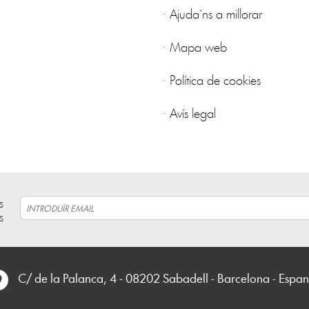
·
Ajuda´ns a millorar
·
Mapa web
·
Política de cookies
·
Avís legal
s
s
C/ de la Palanca, 4 - 08202 Sabadell - Barcelona - Espa