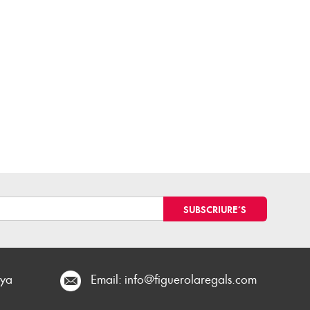
nya
Email:
info@figuerolaregals.com