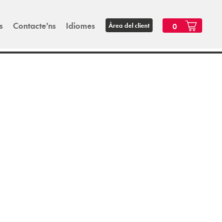
s
Contacte'ns
Idiomes
Àrea del client
0
.