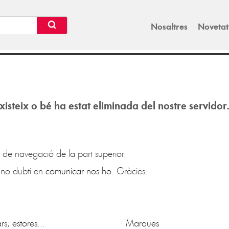
Nosaltres
Novetat
xisteix o bé ha estat eliminada del nostre servidor
 de navegació de la part superior.
no dubti en
comunicar-nos-ho
. Gràcies.
s, estores...
·
Marques