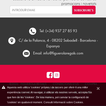
promocions i novetats
Tel: (+34) 937 27 85 93
C/ de la Palanca, 4 - 08202 Sabadell - Barcelona -
Espanya
Email:
info@figuerolaregals.com
©2026
FIGUEROLA REGALS
·
CONDICIONS D´US
·
COMPRA
Aquesta web utilitza 'cookies' pròpies i de tercers per oferir-li una millor
SEGURA
MAPA WEB
·
POLÍTICA DE QUALITAT
·
POLÍTICA DE
experiència i servei. Al navegar, o utilitzar els nostres serveis, accepta l'ús
COOKIES
·
AVÍS LEGAL
·
DISSENY WEB ANUNZIA
que fem de les 'cookies'. De tota manera, pot canviar la configuració de
'cookies' en qualsevol moment.
Consulti Informació sobre Cookies.