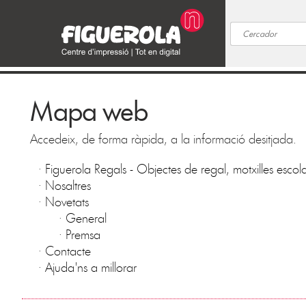
Mapa web
Accedeix, de forma ràpida, a la informació desitjada.
·
Figuerola Regals - Objectes de regal, motxilles escolar
·
Nosaltres
·
Novetats
·
General
·
Premsa
·
Contacte
·
Ajuda'ns a millorar