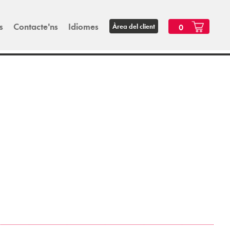
s
Contacte'ns
Idiomes
Àrea del client
0