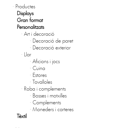
·
Productes
Displays
Gran format
Personalitzats
·
Art i decoració
·
Decoració de paret
·
Decoració exterior
·
Llar
·
Aficions i jocs
·
Cuina
·
Estores
·
Tovalloles
·
Roba i complements
·
Bosses i motxilles
·
Complements
·
Moneders i carteres
Tèxtil